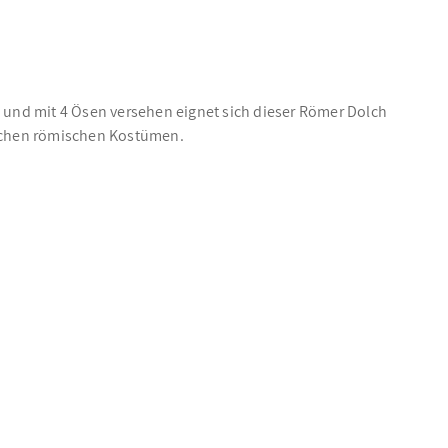
l und mit 4 Ösen versehen eignet sich dieser Römer Dolch
ischen römischen Kostümen.