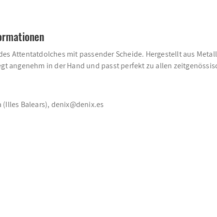
formationen
des Attentatdolches mit passender Scheide. Hergestellt aus Metal
iegt angenehm in der Hand und passt perfekt zu allen zeitgenöss
a (Illes Balears), denix@denix.es