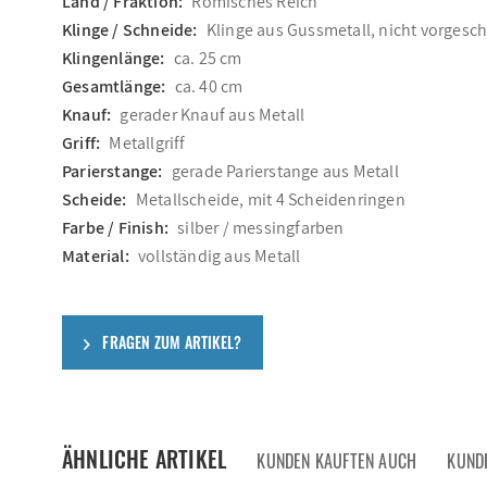
Land / Fraktion:
Römisches Reich
Klinge / Schneide:
Klinge aus Gussmetall, nicht vorgesch
Klingenlänge:
ca. 25 cm
Gesamtlänge:
ca. 40 cm
Knauf:
gerader Knauf aus Metall
Griff:
Metallgriff
Parierstange:
gerade Parierstange aus Metall
Scheide:
Metallscheide, mit 4 Scheidenringen
Farbe / Finish:
silber / messingfarben
Material:
vollständig aus Metall
FRAGEN ZUM ARTIKEL?
ÄHNLICHE ARTIKEL
KUNDEN KAUFTEN AUCH
KUND