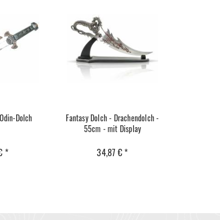
 Odin-Dolch
Fantasy Dolch - Drachendolch -
55cm - mit Display
€ *
34,87 € *