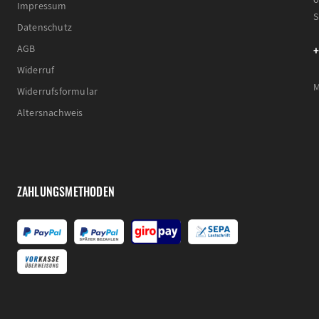
Impressum
S
Datenschutz
+
AGB
Widerruf
M
Widerrufsformular
Altersnachweis
ZAHLUNGSMETHODEN