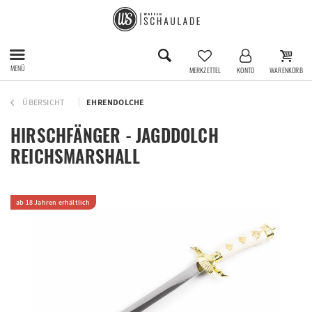
MENÜ
MERKZETTEL
KONTO
WARENKORB
ÜBERSICHT
EHRENDOLCHE
HIRSCHFÄNGER - JAGDDOLCH
REICHSMARSHALL
ab 18 Jahren erhältlich