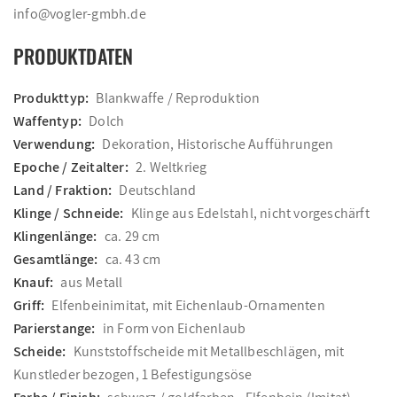
info@vogler-gmbh.de
PRODUKTDATEN
Produkttyp:
Blankwaffe / Reproduktion
Waffentyp:
Dolch
Verwendung:
Dekoration, Historische Aufführungen
Epoche / Zeitalter:
2. Weltkrieg
Land / Fraktion:
Deutschland
Klinge / Schneide:
Klinge aus Edelstahl, nicht vorgeschärft
Klingenlänge:
ca. 29 cm
Gesamtlänge:
ca. 43 cm
Knauf:
aus Metall
Griff:
Elfenbeinimitat, mit Eichenlaub-Ornamenten
Parierstange:
in Form von Eichenlaub
Scheide:
Kunststoffscheide mit Metallbeschlägen, mit
Kunstleder bezogen, 1 Befestigungsöse