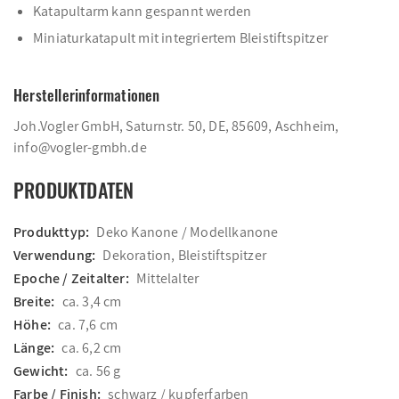
Katapultarm kann gespannt werden
Miniaturkatapult mit integriertem Bleistiftspitzer
Herstellerinformationen
Joh.Vogler GmbH, Saturnstr. 50, DE, 85609, Aschheim,
info@vogler-gmbh.de
PRODUKTDATEN
Produkttyp:
Deko Kanone / Modellkanone
Verwendung:
Dekoration, Bleistiftspitzer
Epoche / Zeitalter:
Mittelalter
Breite:
ca. 3,4 cm
Höhe:
ca. 7,6 cm
Länge:
ca. 6,2 cm
Gewicht:
ca. 56 g
Farbe / Finish:
schwarz / kupferfarben