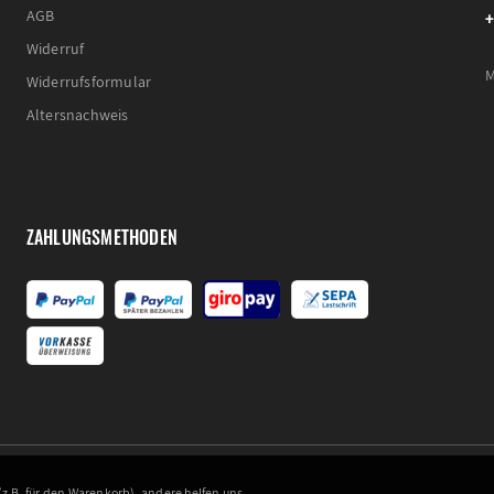
+
AGB
Widerruf
M
Widerrufsformular
Altersnachweis
ZAHLUNGSMETHODEN
z.B. für den Warenkorb), andere helfen uns,