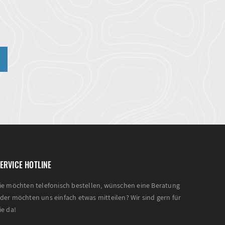
n
ERVICE HOTLINE
ie möchten telefonisch bestellen, wünschen eine Beratung
der möchten uns einfach etwas mitteilen? Wir sind gern für
ie da!