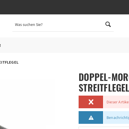
e
EITFLEGEL
DOPPEL-MORG
STREITFLEGE
Dieser Artike
Benachrichtig