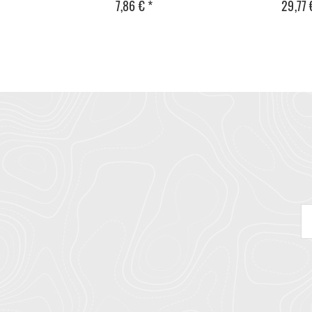
7,86 € *
29,77 