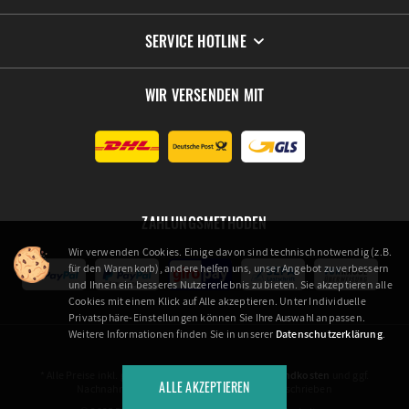
SERVICE HOTLINE
WIR VERSENDEN MIT
ZAHLUNGSMETHODEN
Wir verwenden Cookies. Einige davon sind technisch notwendig (z.B.
für den Warenkorb), andere helfen uns, unser Angebot zu verbessern
und Ihnen ein besseres Nutzererlebnis zu bieten. Sie akzeptieren alle
Cookies mit einem Klick auf Alle akzeptieren. Unter Individuelle
Privatsphäre-Einstellungen können Sie Ihre Auswahl anpassen.
Weitere Informationen finden Sie in unserer
Datenschutzerklärung
.
* Alle Preise inkl. gesetzl. Mehrwertsteuer zzgl.
Versandkosten
und ggf.
ALLE AKZEPTIEREN
Nachnahmegebühren, wenn nicht anders beschrieben