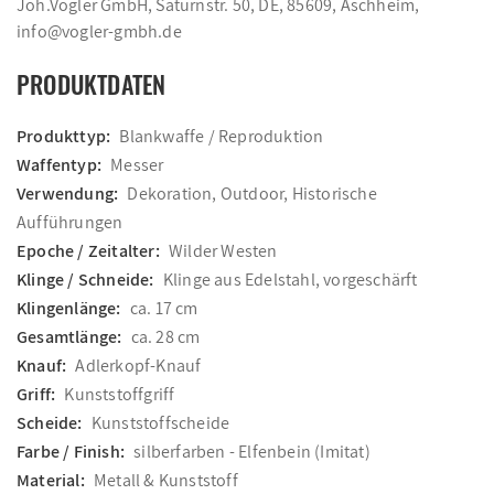
Joh.Vogler GmbH, Saturnstr. 50, DE, 85609, Aschheim,
info@vogler-gmbh.de
PRODUKTDATEN
Produkttyp:
Blankwaffe / Reproduktion
Waffentyp:
Messer
Verwendung:
Dekoration, Outdoor, Historische
Aufführungen
Epoche / Zeitalter:
Wilder Westen
Klinge / Schneide:
Klinge aus Edelstahl, vorgeschärft
Klingenlänge:
ca. 17 cm
Gesamtlänge:
ca. 28 cm
Knauf:
Adlerkopf-Knauf
Griff:
Kunststoffgriff
Scheide:
Kunststoffscheide
Farbe / Finish:
silberfarben - Elfenbein (Imitat)
Material:
Metall & Kunststoff