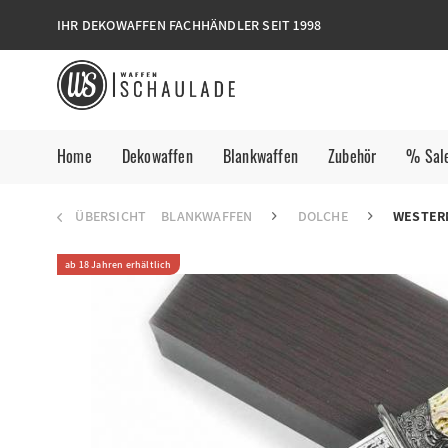
IHR DEKOWAFFEN FACHHÄNDLER SEIT 1998
Home
Dekowaffen
Blankwaffen
Zubehör
% Sal
ÜBERSICHT
BLANKWAFFEN
DOLCHE
WESTER
ab 18 Jahren erhältlich