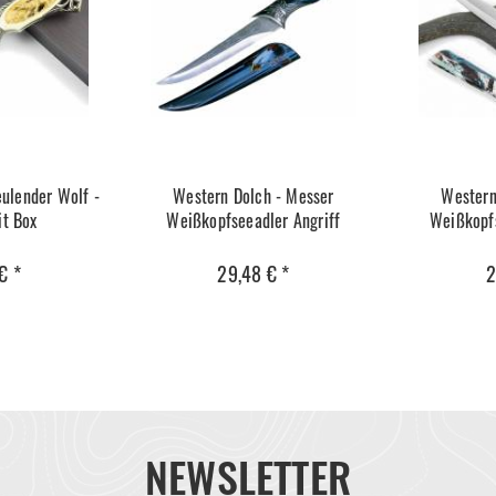
ulender Wolf -
Western Dolch - Messer
Western
it Box
Weißkopfseeadler Angriff
Weißkopfs
€ *
29,48 € *
2
NEWSLETTER