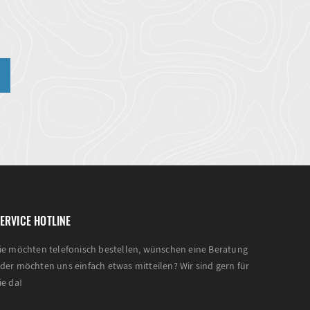
n
ERVICE HOTLINE
ie möchten telefonisch bestellen, wünschen eine Beratung
der möchten uns einfach etwas mitteilen? Wir sind gern für
ie da!