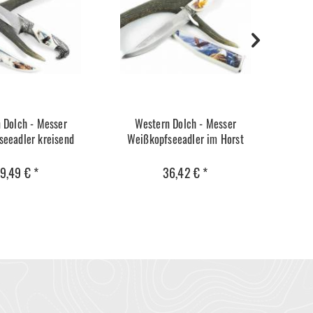
 Dolch - Messer
Western Dolch - Messer
Wester
eeadler kreisend
Weißkopfseeadler im Horst
9,49 € *
36,42 € *