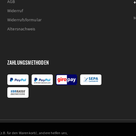
+
AGB
Widerruf
M
Widerrufsformular
Altersnachweis
ZAHLUNGSMETHODEN
z.B. für den Warenkorb), andere helfen uns,