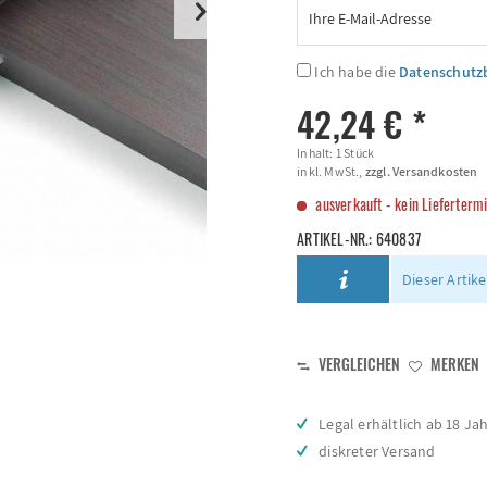
Ich habe die
Datenschut
42,24 € *
Inhalt:
1 Stück
inkl. MwSt.,
zzgl. Versandkosten
ausverkauft - kein Lieferterm
ARTIKEL-NR.:
640837
Dieser Artike
VERGLEICHEN
MERKEN
Legal erhältlich ab 18 Ja
diskreter Versand