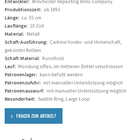
Entwickler:
Winchester Repeating Arms Company
Produktionszeit:
ab 1892
Länge:
ca. 55 cm
Lauflänge:
10 Zoll
Material:
Metall
Schaft-Ausführung:
Carbine Vorder- und Hinterschaft,
gekürzter Kolben
Schaft-Material:
Kunstholz
Lauf:
Mündung offen, im mittleren Drittel verschlossen
Patronenlager:
kann befüllt werden
Patronenzufuhr:
mit manueller Unterstützung möglich
Patronenauswurf:
mit manueller Unterstützung möglich
Besonderheit:
Saddle Ring, Large Loop
FRAGEN ZUM ARTIKEL?
3