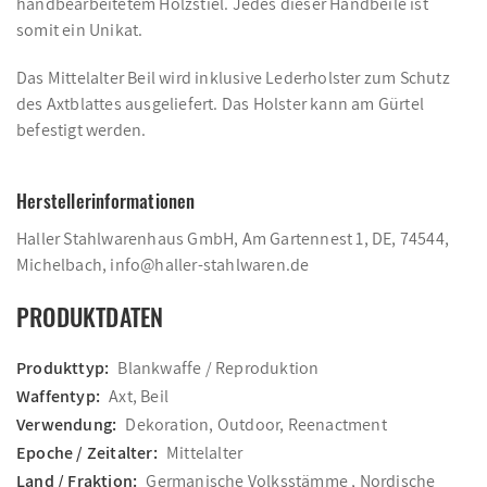
handbearbeitetem Holzstiel. Jedes dieser Handbeile ist
somit ein Unikat.
Das Mittelalter Beil wird inklusive Lederholster zum Schutz
des Axtblattes ausgeliefert. Das Holster kann am Gürtel
befestigt werden.
Herstellerinformationen
Haller Stahlwarenhaus GmbH, Am Gartennest 1, DE, 74544,
Michelbach, info@haller-stahlwaren.de
PRODUKTDATEN
Produkttyp:
Blankwaffe / Reproduktion
Waffentyp:
Axt, Beil
Verwendung:
Dekoration, Outdoor, Reenactment
Epoche / Zeitalter:
Mittelalter
Land / Fraktion:
Germanische Volksstämme , Nordische