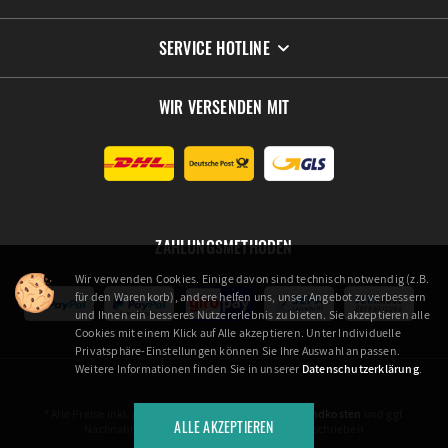
SERVICE HOTLINE
WIR VERSENDEN MIT
ZAHLUNGSMETHODEN
Wir verwenden Cookies. Einige davon sind technisch notwendig (z.B.
für den Warenkorb), andere helfen uns, unser Angebot zu verbessern
und Ihnen ein besseres Nutzererlebnis zu bieten. Sie akzeptieren alle
Cookies mit einem Klick auf Alle akzeptieren. Unter Individuelle
Privatsphäre-Einstellungen können Sie Ihre Auswahl anpassen.
Weitere Informationen finden Sie in unserer
Datenschutzerklärung
.
* Alle Preise inkl. gesetzl. Mehrwertsteuer zzgl.
Versandkosten
und ggf.
ALLE AKZEPTIEREN
Nachnahmegebühren, wenn nicht anders beschrieben