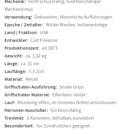
Mechanik:
nicht schussfähig, funktionsfähiger
Mechanismus
Verwendung:
Dekoration, Historische Aufführungen
Epoche / Zeitalter:
Wilder Westen, Indianerkriege
Land / Fraktion:
USA
Entwickler:
Colt Firearms
Produktionszeit:
ab 1873
Gewicht:
ca. 1,32 kg
Länge:
ca. 31 cm
Lauflänge:
7,5 Zoll
Material:
Metall
Griffschalen-Ausführung:
Snake Grips
Griffschalen-Material:
Elfenbein-Imitat
Lauf:
Mündung offen, im hinteren Drittel verschlossen
Patronen-Ausstoßer:
funktionsfähig
Trommel:
6 Kammern, befüllbar, kanneliert
Besonderheit:
für Zündhütchen geeignet