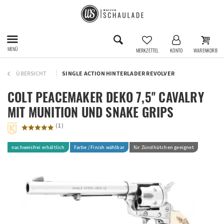
MENÜ
MERKZETTEL
KONTO
WARENKORB
ÜBERSICHT
SINGLE ACTION HINTERLADER REVOLVER
COLT PEACEMAKER DEKO 7,5'' CAVALRY
MIT MUNITION UND SNAKE GRIPS
(
1
)
nachweisfrei erhältlich
Farbe / Finish wählbar
für Zündhütchen geeignet