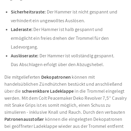
Sicherheitsraste:
Der Hammer ist nicht gespannt und
verhindert ein ungewolltes Auslösen.
Laderaste:
Der Hammer ist halb gespannt und
ermöglicht ein freies drehen der Trommel für den
Ladevorgang.
Auslöseraste:
Der Hammer ist vollständig gespannt.
Das Abschlagen erfolgt über den Abzugshebel.
Die mitgelieferten
Dekopatronen
können mit
handelsüblichen Zündhütchen bestückt und anschließend
über die
schwenkbare Ladeklappe
in die Trommel eingelegt
werden. Mit dem Colt Peacemaker Deko Revolver 7,5'' Cavalry
mit Snake Grips ist es somit möglich, einen Schuss zu
simulieren - inklusive Knall und Rauch. Durch den verbauten
Patronenausstoßer
können die eingelegten Dekopatronen
bei geöffneter Ladeklappe wieder aus der Trommel entfernt