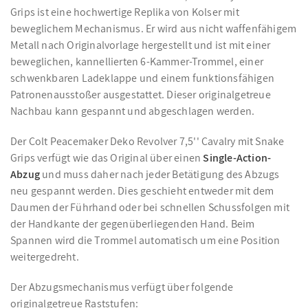
Grips ist eine hochwertige Replika von Kolser mit
beweglichem Mechanismus. Er wird aus nicht waffenfähigem
Metall nach Originalvorlage hergestellt und ist mit einer
beweglichen, kannellierten 6-Kammer-Trommel, einer
schwenkbaren Ladeklappe und einem funktionsfähigen
Patronenausstoßer ausgestattet. Dieser originalgetreue
Nachbau kann gespannt und abgeschlagen werden.
Der Colt Peacemaker Deko Revolver 7,5'' Cavalry mit Snake
Grips verfügt wie das Original über einen
Single-Action-
Abzug
und muss daher nach jeder Betätigung des Abzugs
neu gespannt werden. Dies geschieht entweder mit dem
Daumen der Führhand oder bei schnellen Schussfolgen mit
der Handkante der gegenüberliegenden Hand. Beim
Spannen wird die Trommel automatisch um eine Position
weitergedreht.
Der Abzugsmechanismus verfügt über folgende
originalgetreue Raststufen: