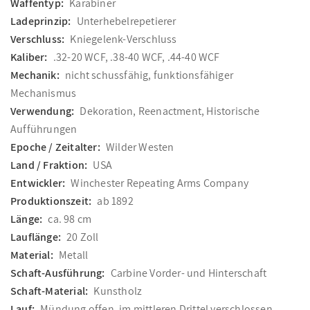
Waffentyp:
Karabiner
Ladeprinzip:
Unterhebelrepetierer
Verschluss:
Kniegelenk-Verschluss
Kaliber:
.32-20 WCF, .38-40 WCF, .44-40 WCF
Mechanik:
nicht schussfähig, funktionsfähiger
Mechanismus
Verwendung:
Dekoration, Reenactment, Historische
Aufführungen
Epoche / Zeitalter:
Wilder Westen
Land / Fraktion:
USA
Entwickler:
Winchester Repeating Arms Company
Produktionszeit:
ab 1892
Länge:
ca. 98 cm
Lauflänge:
20 Zoll
Material:
Metall
Schaft-Ausführung:
Carbine Vorder- und Hinterschaft
Schaft-Material:
Kunstholz
Lauf:
Mündung offen, im mittleren Drittel verschlossen