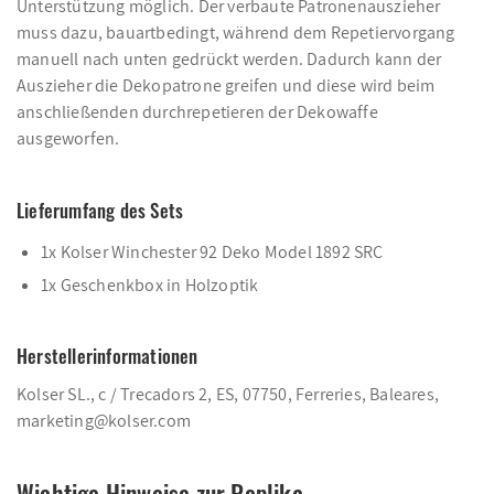
Unterstützung möglich. Der verbaute Patronenauszieher
muss dazu, bauartbedingt, während dem Repetiervorgang
manuell nach unten gedrückt werden. Dadurch kann der
Auszieher die Dekopatrone greifen und diese wird beim
anschließenden durchrepetieren der Dekowaffe
ausgeworfen.
Lieferumfang des Sets
1x Kolser Winchester 92 Deko Model 1892 SRC
1x Geschenkbox in Holzoptik
Herstellerinformationen
Kolser SL., c / Trecadors 2, ES, 07750, Ferreries, Baleares,
marketing@kolser.com
Wichtige Hinweise zur Replika