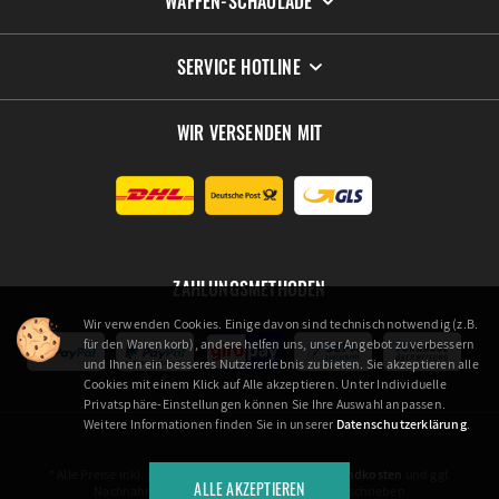
WAFFEN-SCHAULADE
SERVICE HOTLINE
WIR VERSENDEN MIT
ZAHLUNGSMETHODEN
Wir verwenden Cookies. Einige davon sind technisch notwendig (z.B.
für den Warenkorb), andere helfen uns, unser Angebot zu verbessern
und Ihnen ein besseres Nutzererlebnis zu bieten. Sie akzeptieren alle
Cookies mit einem Klick auf Alle akzeptieren. Unter Individuelle
Privatsphäre-Einstellungen können Sie Ihre Auswahl anpassen.
Weitere Informationen finden Sie in unserer
Datenschutzerklärung
.
* Alle Preise inkl. gesetzl. Mehrwertsteuer zzgl.
Versandkosten
und ggf.
ALLE AKZEPTIEREN
Nachnahmegebühren, wenn nicht anders beschrieben